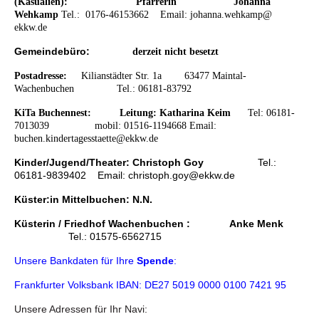
(Kasualien): Pfarrerin
Johanna
Wehkamp
Tel.: 0176-46153662
Email:
johanna.wehkamp@
ekkw.de
Gemeindebüro:
derzeit nicht besetzt
Postadresse:
K
ilianstädter Str. 1a 63477 Maintal-
Wachenbuchen
Tel.: 06181-83792
KiTa Buchennest:
Leitung: Katharina Keim
Tel: 06181-
7013039 mobil: 01516-1194668 Email:
buchen.kindertagesstaette@ekkw.de
Kinder/Jugend/Theater: Christoph Goy
Tel.:
06181-9839402 Email: christoph.goy@ekkw.de
Küster:in Mittelbuchen: N.N.
Küsterin / Friedhof Wachenbuchen : A
nke Menk
Tel.: 01575-6562715
Unsere Bankdaten für Ihre
Spende
:
Frankfurter Volksbank IBAN: DE27 5019 0000 0100 7421 95
Unsere Adressen für Ihr Navi: