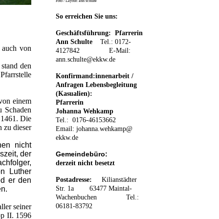
Foto / Layout: ann schulte
So erreichen Sie uns:
Geschäftsführung: Pfarrerin
Ann Schulte
Tel.: 0172-
e auch von
4127842 E-Mail:
ann.schulte@ekkw.de
 stand den
farrstelle
Konfirmand:innenarbeit /
Anfragen Lebensbegleitung
(Kasualien):
 von einem
Pfarrerin
zu Schaden
Johanna Wehkamp
 1461. Die
Tel.: 0176-46153662
 zu dieser
Email:
johanna.wehkamp@
ekkw.de
en nicht
zeit, der
Gemeindebüro:
chfolger,
derzeit nicht besetzt
on Luther
ed er den
Postadresse:
K
ilianstädter
en.
Str. 1a 63477 Maintal-
Wachenbuchen
Tel.:
ller seiner
06181-83792
p II. 1596