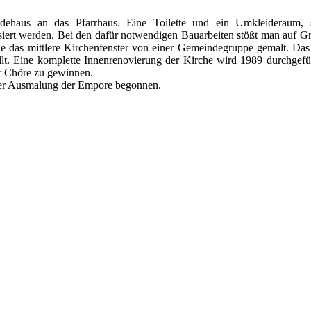
ehaus an das Pfarrhaus. Eine Toilette und ein Umkleideraum, 
siert werden. Bei den dafür notwendigen Bauarbeiten stößt man auf Gr
de das mittlere Kirchenfenster von einer Gemeindegruppe gemalt. Das
llt. Eine komplette Innenrenovierung der Kirche wird 1989 durchgefü
ür Chöre zu gewinnen.
der Ausmalung der Empore begonnen.