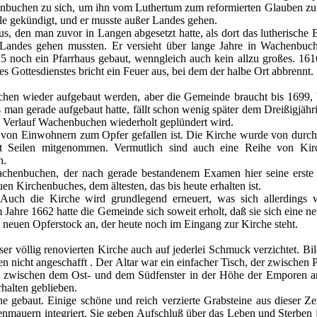
nbuchen zu sich, um ihn vom Luthertum zum reformierten Glauben z
elle gekündigt, und er musste außer Landes gehen.
s, den man zuvor in Langen abgesetzt hatte, als dort das lutherische 
 Landes gehen mussten. Er versieht über lange Jahre in Wachenbuc
 noch ein Pfarrhaus gebaut, wenngleich auch kein allzu großes. 161
 Gottesdienstes bricht ein Feuer aus, bei dem der halbe Ort abbrennt.
hen wieder aufgebaut werden, aber die Gemeinde braucht bis 1699, b
man gerade aufgebaut hatte, fällt schon wenig später dem Dreißigjähr
n Verlauf Wachenbuchen wiederholt geplündert wird.
l von Einwohnern zum Opfer gefallen ist. Die Kirche wurde von durc
t Seilen mitgenommen. Vermutlich sind auch eine Reihe von Kir
n.
henbuchen, der nach gerade bestandenem Examen hier seine erste P
en Kirchenbuches, dem ältesten, das bis heute erhalten ist.
Auch die Kirche wird grundlegend erneuert, was sich allerdings 
m Jahre 1662 hatte die Gemeinde sich soweit erholt, daß sie sich eine 
 neuen Opferstock an, der heute noch im Eingang zur Kirche steht.
er völlig renovierten Kirche auch auf jederlei Schmuck verzichtet. Bil
nicht angeschafft . Der Altar war ein einfacher Tisch, der zwischen P
zwischen dem Ost- und dem Südfenster in der Höhe der Emporen an
rhalten geblieben.
gebaut. Einige schöne und reich verzierte Grabsteine aus dieser Ze
mauern integriert. Sie geben Aufschluß über das Leben und Sterben j