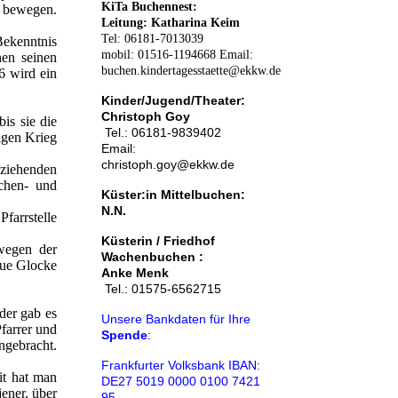
KiTa Buchennest:
u bewegen.
Leitung: Katharina Keim
Tel: 06181-7013039
Bekenntnis
mobil: 01516-1194668 Email:
hen seinen
buchen.kindertagesstaette@ekkw.de
6 wird ein
Kinder/Jugend/Theater:
Christoph Goy
is sie die
Tel.: 06181-9839402
igen Krieg
Email:
christoph.goy@ekkw.de
hziehenden
chen- und
Küster:in Mittelbuchen:
N.N.
farrstelle
Küsterin / Friedhof
wegen der
Wachenbuchen :
neue Glocke
A
nke Menk
Tel.: 01575-6562715
der gab es
Unsere Bankdaten für Ihre
farrer und
Spende
:
gebracht.
Frankfurter Volksbank IBAN:
it hat man
DE27 5019 0000 0100 7421
ener, über
95