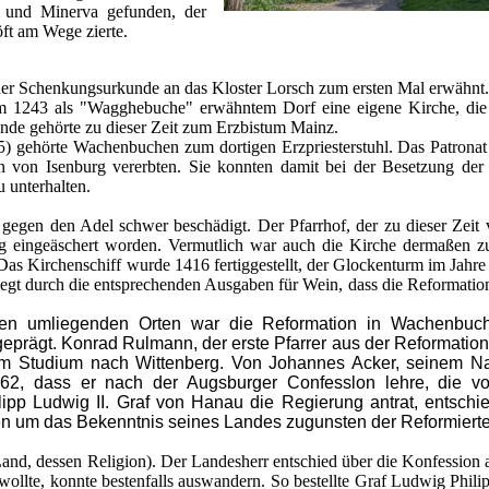
s und Minerva gefunden, der
ft am Wege zierte.
iner Schenkungsurkunde an das Kloster Lorsch zum ersten Mal erwähnt.
dem 1243 als "Wagghebuche" erwähntem Dorf eine eigene Kirche, di
nde gehörte zu dieser Zeit zum Erzbistum Mainz.
) gehörte Wachenbuchen zum dortigen Erzpriesterstuhl. Das Patronat
 von Isenburg vererbten. Sie konnten damit bei der Besetzung der P
 unterhalten.
gegen den Adel schwer beschädigt. Der Pfarrhof, der zu dieser Zeit
lig eingeäschert worden. Vermutlich war auch die Kirche dermaßen 
as Kirchenschiff wurde 1416 fertiggestellt, der Glockenturm im Jahre
egt durch die entsprechenden Ausgaben für Wein, dass die Reformation
n umliegenden Orten war die Reformation in Wachenbuch
geprägt. Konrad Rulmann, der erste Pfarrer aus der Reformations
um Studium nach Wittenberg. Von Johannes Acker, seinem Na
 1562, dass er nach der Augsburger Confesslon lehre, die v
lipp Ludwig II. Graf von Hanau die Regierung antrat, entschi
ten um das Bekenntnis seines Landes zugunsten der Reformiert
Land, dessen Religion). Der Landesherr entschied über die Konfession a
ollte, konnte bestenfalls auswandern. So bestellte Graf Ludwig Philip