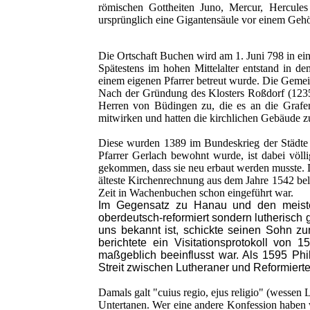
römischen Gottheiten Juno, Mercur, Hercule
ursprünglich eine Gigantensäule vor einem Gehö
Die Ortschaft Buchen wird am 1. Juni 798 in e
Spätestens im hohen Mittelalter entstand in 
einem eigenen Pfarrer betreut wurde. Die Gemei
Nach der Gründung des Klosters Roßdorf (1235
Herren von Büdingen zu, die es an die Grafen
mitwirken und hatten die kirchlichen Gebäude zu
Diese wurden 1389 im Bundeskrieg der Städte 
Pfarrer Gerlach bewohnt wurde, ist dabei völ
gekommen, dass sie neu erbaut werden musste. D
älteste Kirchenrechnung aus dem Jahre 1542 bel
Zeit in Wachenbuchen s
chon eingeführt war.
Im Gegensatz zu Hanau und den meiste
oberdeutsch-reformiert sondern lutherisch 
uns bekannt ist, schickte seinen Sohn z
berichtete ein Visitationsprotokoll von
maßgeblich beeinflusst war. Als 1595 Phi
Streit zwischen Lutheraner und Reformier
Damals galt "cuius regio, ejus religio" (wessen 
Untertanen. Wer eine andere Konfession haben w