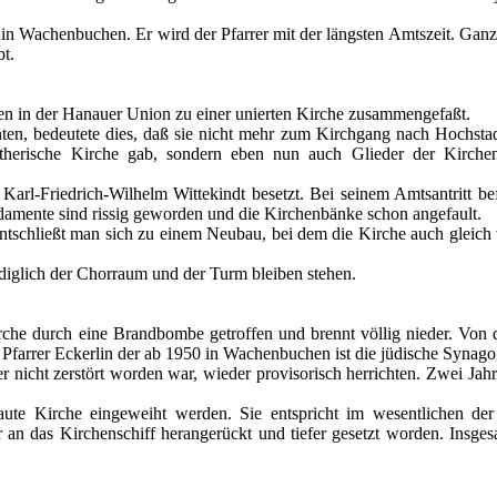
in Wachenbuchen. Er wird der Pfarrer mit der längsten Amtszeit. Ganz
bt.
en in der Hanauer Union zu einer unierten Kirche zusammengefaßt.
ten, bedeutete dies, daß sie nicht mehr zum Kirchgang nach Hochsta
utherische Kirche gab, sondern eben nun auch Glieder der Kirche
arl-Friedrich-Wilhelm Wittekindt besetzt. Bei seinem Amtsantritt bef
damente sind rissig geworden und die Kirchenbänke schon angefault.
ntschließt man sich zu einem Neubau, bei dem die Kirche auch gleich 
Lediglich der Chorraum und der Turm bleiben stehen.
rche durch eine Brandbombe getroffen und brennt völlig nieder. Von 
Pfarrer Eckerlin der ab 1950 in Wachenbuchen ist die jüdische Synagog
cht zerstört worden war, wieder provisorisch herrichten. Zwei Jahre
te Kirche eingeweiht werden. Sie entspricht im wesentlichen der
 an das Kirchenschiff herangerückt und tiefer gesetzt worden. Insgesa