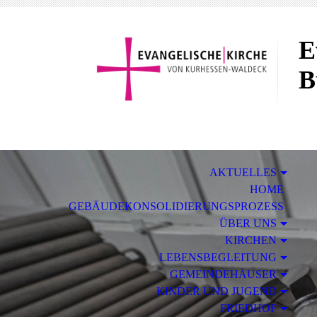
E
B
AKTUELLES
HOME
GEBÄUDEKONSOLIDIERUNGSPROZESS
ÜBER UNS
KIRCHEN
LEBENSBEGLEITUNG
GEMEINDEHÄUSER
KINDER UND JUGEND
FRIEDHOF