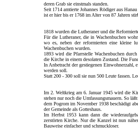
deren Grab sie einstmals standen.
Seit 1714 amtierte Johannes Rödiger aus Hanau 
ist er hier bis er 1768 im Alter von 87 Jahren stir
1818 wurden die Lutheraner und die Reformiert
Für die Lutheraner, die in Wachenbuchen wohn
wo es, neben der reformierten eine kleine l
Wachenbuchen wurden.
1893 wird die Pfarrstelle Wachenbuchen durch K
die Kirche in einem desolaten Zustand. Die Fun
In Anbetracht der gestiegenen Einwohnerzahl, e
werden soll.
Statt 200 - 300 soll sie nun 500 Leute fassen. 
Im 2. Weltkrieg am 6. Januar 1945 wird die Ki
stehen nur noch die Umfassungsmauern. So läßt 
dem Pogrom im November 1938 beschädigt aber ni
der Gemeinde als Gotteshaus.
Im Herbst 1953 kann dann die wiederaufgebau
zerstörten Kirche. Nur die Kanzel ist nun näher
Bauweise einfacher und schmuckloser.