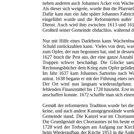
neben anderen auch Johannes Acker von Wache
Als dieser sich weigerte, wurde ihm die Pfarrst
Dafür kam nun ein Jahr später Johannes Fabriciu
eingeführt wurde und die Reformierten außer
Dienst. Auch wird ihm zwischen 1613 und 1615
Großteil seiner Gemeinde obdachlos. während des
Nur mit Hilfe eines Darlehens kann Wachenbuc
Schuld zurückzahlen kann. Vieles von dem, was 
zum Opfer, der nun begonnen hat, und in desse
1627 brach die Pest aus, der eine ganze Anzah
Truppen schwer beschädigt. Die Glocke sam
Rechnungsbücher dem Krieg zum Opfer gefalle
Im Jahr 1637 kam Johannes Sartorius nach Wac
antrat. 1638 begann er mit der Führung eines neu
Der Ort wird nun langsam wiederaufgebaut. 
fehlenden Finanzmittel bis 1728 hinzieht. Erst i
anschaffen konnte. 1672 schaffte man sich einen
Gemäß der reformierten Tradition wurde bei dies
keine, und auch andere Kunstgegenstände wurden 
Gemeinde stand. Die Kanzel war im Chorraum 
Die Grundgestalt des Chorraumes ist bis heute e
1728 wird der Torbogen am Aufgang zur Kirche 
beim Wiederaufbau der Kirche 1953 in die Außen