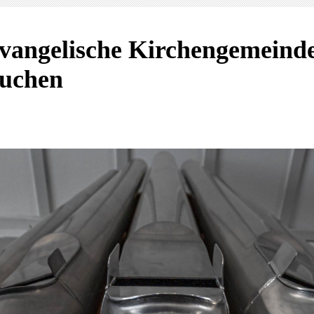
vangelische Kirchengemeind
uchen