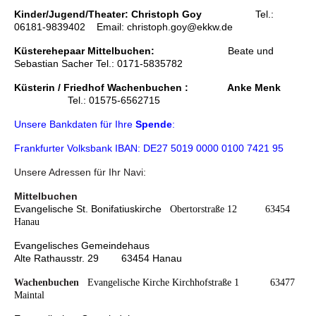
Kinder/Jugend/Theater: Christoph Goy
Tel.:
06181-9839402 Email: christoph.goy@ekkw.de
Küsterehepaar Mittelbuchen:
Beate und
Sebastian Sacher Tel.: 0171-5835782
Küsterin / Friedhof Wachenbuchen : A
nke Menk
Tel.: 01575-6562715
Unsere Bankdaten für Ihre
Spende
:
Frankfurter Volksbank IBAN: DE27 5019 0000 0100 7421 95
Unsere Adressen für Ihr Navi:
Mittelbuchen
Evangelische St. Bonifatiuskirche
Obertorstraße 12 63454
Hanau
Evangelisches Gemeindehaus
Alte Rathausstr. 29 63454 Hanau
Wachenbuchen
Evangelische Kirche
Kirchhofstraße 1 63477
Maintal