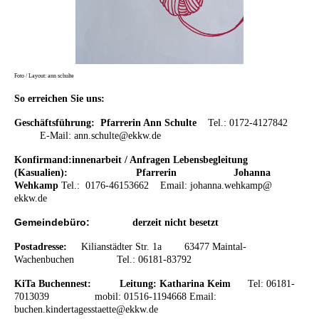
Foto / Layout: ann schulte
So erreichen Sie uns:
Geschäftsführung: Pfarrerin Ann Schulte
Tel.: 0172-4127842
E-Mail: ann.schulte@ekkw.de
Konfirmand:innenarbeit / Anfragen Lebensbegleitung
(Kasualien): Pfarrerin
Johanna
Wehkamp
Tel.: 0176-46153662
Email:
johanna.wehkamp@
ekkw.de
Gemeindebüro:
derzeit nicht besetzt
Postadresse:
K
ilianstädter Str. 1a 63477 Maintal-
Wachenbuchen
Tel.: 06181-83792
KiTa Buchennest:
Leitung: Katharina Keim
Tel: 06181-
7013039 mobil: 01516-1194668 Email:
buchen.kindertagesstaette@ekkw.de