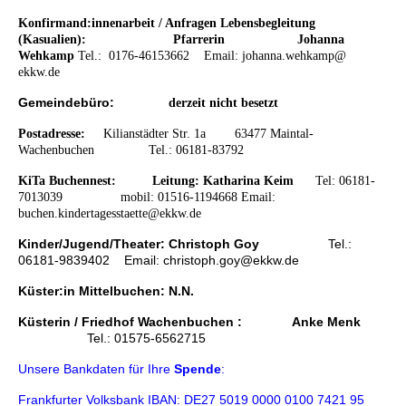
Konfirmand:innenarbeit / Anfragen Lebensbegleitung
(Kasualien): Pfarrerin
Johanna
Wehkamp
Tel.: 0176-46153662
Email:
johanna.wehkamp@
ekkw.de
Gemeindebüro:
derzeit nicht besetzt
Postadresse:
K
ilianstädter Str. 1a 63477 Maintal-
Wachenbuchen
Tel.: 06181-83792
KiTa Buchennest:
Leitung: Katharina Keim
Tel: 06181-
7013039 mobil: 01516-1194668 Email:
buchen.kindertagesstaette@ekkw.de
Kinder/Jugend/Theater: Christoph Goy
Tel.:
06181-9839402 Email: christoph.goy@ekkw.de
Küster:in Mittelbuchen: N.N.
Küsterin / Friedhof Wachenbuchen : A
nke Menk
Tel.: 01575-6562715
Unsere Bankdaten für Ihre
Spende
:
Frankfurter Volksbank IBAN: DE27 5019 0000 0100 7421 95