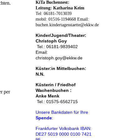
KiTa Buchennest:
chten.
Leitung: Katharina Keim
Tel: 06181-7013039
mobil: 01516-1194668 Email:
buchen.kindertagesstaette@ekkw.de
Kinder/Jugend/Theater:
Christoph Goy
Tel.: 06181-9839402
Email:
christoph.goy@ekkw.de
Küster:in Mittelbuchen:
N.N.
Küsterin / Friedhof
Wachenbuchen :
er per
A
nke Menk
Tel.: 01575-6562715
Unsere Bankdaten für Ihre
Spende
:
Frankfurter Volksbank IBAN:
DE27 5019 0000 0100 7421
95