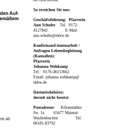
Foto / Layout: ann schulte
So erreichen Sie uns:
 den Auf-
sgemäßem
Geschäftsführung: Pfarrerin
Ann Schulte
Tel.: 0172-
4127842 E-Mail:
ann.schulte@ekkw.de
Konfirmand:innenarbeit /
Anfragen Lebensbegleitung
(Kasualien):
Pfarrerin
Johanna Wehkamp
Tel.: 0176-46153662
Email:
johanna.wehkamp@
ekkw.de
Gemeindebüro:
derzeit nicht besetzt
Postadresse:
K
ilianstädter
Str. 1a 63477 Maintal-
Wachenbuchen
Tel.:
ern ab
06181-83792