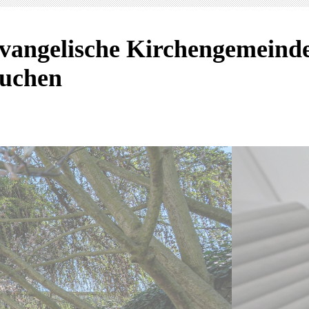
vangelische Kirchengemeind
uchen