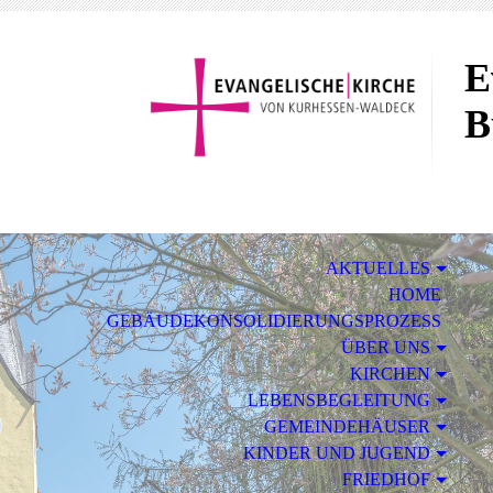
E
B
AKTUELLES
HOME
GEBÄUDEKONSOLIDIERUNGSPROZESS
ÜBER UNS
KIRCHEN
LEBENSBEGLEITUNG
GEMEINDEHÄUSER
KINDER UND JUGEND
FRIEDHOF