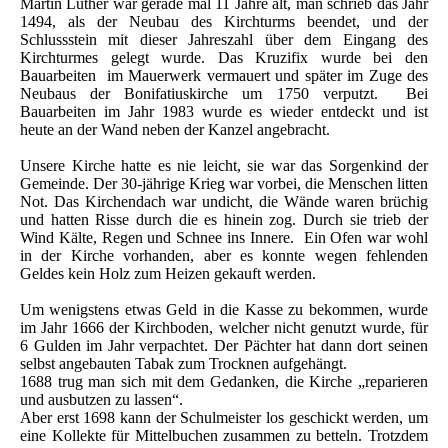
Martin Luther war gerade mal 11 Jahre alt, man schrieb das Jahr
1494, als der Neubau des Kirchturms beendet, und der
Schlussstein mit dieser Jahreszahl über dem Eingang des
Kirchturmes gelegt wurde. Das Kruzifix wurde bei den
Bauarbeiten im Mauerwerk vermauert und später im Zuge des
Neubaus der Bonifatiuskirche um 1750 verputzt. Bei
Bauarbeiten im Jahr 1983 wurde es wieder entdeckt und ist
heute an der Wand neben der Kanzel angebracht.
Unsere Kirche hatte es nie leicht, sie war das Sorgenkind der
Gemeinde. Der 30-jährige Krieg war vorbei, die Menschen litten
Not. Das Kirchendach war undicht, die Wände waren brüchig
und hatten Risse durch die es hinein zog. Durch sie trieb der
Wind Kälte, Regen und Schnee ins Innere. Ein Ofen war wohl
in der Kirche vorhanden, aber es konnte wegen fehlenden
Geldes kein Holz zum Heizen gekauft werden.
Um wenigstens etwas Geld in die Kasse zu bekommen, wurde
im Jahr 1666 der Kirchboden, welcher nicht genutzt wurde, für
6 Gulden im Jahr verpachtet. Der Pächter hat dann dort seinen
selbst angebauten Tabak zum Trocknen aufgehängt.
1688 trug man sich mit dem Gedanken, die Kirche „reparieren
und ausbutzen zu lassen“.
Aber erst 1698 kann der Schulmeister los geschickt werden, um
eine Kollekte für Mittelbuchen zusammen zu betteln. Trotzdem