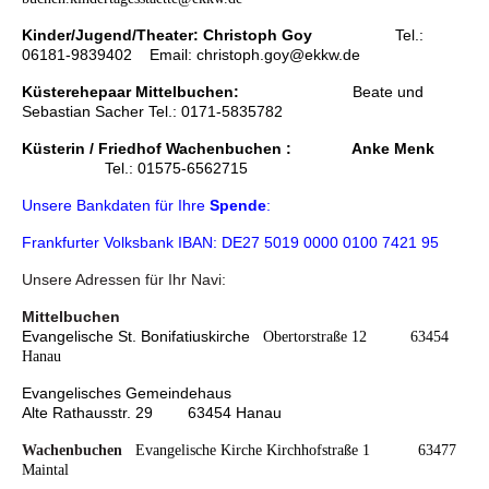
Kinder/Jugend/Theater: Christoph Goy
Tel.:
06181-9839402 Email: christoph.goy@ekkw.de
Küsterehepaar Mittelbuchen:
Beate und
Sebastian Sacher Tel.: 0171-5835782
Küsterin / Friedhof Wachenbuchen : A
nke Menk
Tel.: 01575-6562715
Unsere Bankdaten für Ihre
Spende
:
Frankfurter Volksbank IBAN: DE27 5019 0000 0100 7421 95
Unsere Adressen für Ihr Navi:
Mittelbuchen
Evangelische St. Bonifatiuskirche
Obertorstraße 12 63454
Hanau
Evangelisches Gemeindehaus
Alte Rathausstr. 29 63454 Hanau
Wachenbuchen
Evangelische Kirche
Kirchhofstraße 1 63477
Maintal