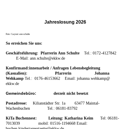
Jahreslosung
2026
Foto / Layout: ann schulte
So erreichen Sie uns:
Geschäftsführung: Pfarrerin Ann Schulte
Tel.: 0172-4127842
E-Mail: ann.schulte@ekkw.de
Konfirmand:innenarbeit / Anfragen Lebensbegleitung
(Kasualien): Pfarrerin
Johanna
Wehkamp
Tel.: 0176-46153662
Email:
johanna.wehkamp@
ekkw.de
Gemeindebüro:
derzeit nicht besetzt
Postadresse:
K
ilianstädter Str. 1a 63477 Maintal-
Wachenbuchen
Tel.: 06181-83792
KiTa Buchennest:
Leitung: Katharina Keim
Tel: 06181-
7013039 mobil: 01516-1194668 Email:
buchen.kindertagesstaette@ekkw.de