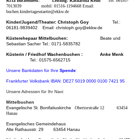
KiTa Buchennest:
Leitung: Katharina Keim
Tel: 06181-
7013039 mobil: 01516-1194668 Email:
buchen.kindertagesstaette@ekkw.de
Kinder/Jugend/Theater: Christoph Goy
Tel.:
06181-9839402 Email: christoph.goy@ekkw.de
Küsterehepaar Mittelbuchen:
Beate und
Sebastian Sacher Tel.: 0171-5835782
Küsterin / Friedhof Wachenbuchen : A
nke Menk
Tel.: 01575-6562715
Unsere Bankdaten für Ihre
Spende
:
Frankfurter Volksbank IBAN: DE27 5019 0000 0100 7421 95
Unsere Adressen für Ihr Navi:
Mittelbuchen
Evangelische St. Bonifatiuskirche
Obertorstraße 12 63454
Hanau
Evangelisches Gemeindehaus
Alte Rathausstr. 29 63454 Hanau