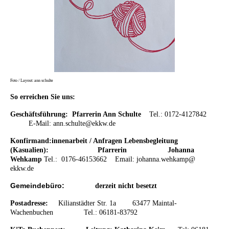
Foto / Layout: ann schulte
So erreichen Sie uns:
Geschäftsführung: Pfarrerin Ann Schulte
Tel.: 0172-4127842
E-Mail: ann.schulte@ekkw.de
Konfirmand:innenarbeit / Anfragen Lebensbegleitung
(Kasualien): Pfarrerin
Johanna
Wehkamp
Tel.: 0176-46153662
Email:
johanna.wehkamp@
ekkw.de
Gemeindebüro:
derzeit nicht besetzt
Postadresse:
K
ilianstädter Str. 1a 63477 Maintal-
Wachenbuchen
Tel.: 06181-83792