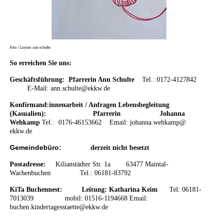
Foto / Layout: ann schulte
So erreichen Sie uns:
Geschäftsführung: Pfarrerin Ann Schulte
Tel.: 0172-4127842
E-Mail: ann.schulte@ekkw.de
Konfirmand:innenarbeit / Anfragen Lebensbegleitung
(Kasualien): Pfarrerin
Johanna
Wehkamp
Tel.: 0176-46153662
Email:
johanna.wehkamp@
ekkw.de
Gemeindebüro:
derzeit nicht besetzt
Postadresse:
K
ilianstädter Str. 1a 63477 Maintal-
Wachenbuchen
Tel.: 06181-83792
KiTa Buchennest:
Leitung: Katharina Keim
Tel: 06181-
7013039 mobil: 01516-1194668 Email:
buchen.kindertagesstaette@ekkw.de