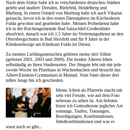
Nach dem Abitur habe ich in verschiedenen deutschen Städten
gelebt und studiert: Dresden, Bielefeld, Heidelberg und
Marburg. In einem Ortsteil von Marburg habe ich auch Vikariat
gemacht, bevor ich in den ersten Dienstjahren im Kirchenkreis
Fulda gewohnt und gearbeitet habe. Meinen Probedienst habe
ich in der Kirchengemeinde Bad Salzschlirf-Großenlüder
absolviert, danach war ich 1,5 Jahre im Vertretungsdienst an den
Obersbergschulen in Bad Hersfeld und für 9 Jahre in der
Klinikseelsorge am Klinikum Fulda im Dienst.
Zu meinen Lieblingsmenschen gehören meine drei Söhne
(geboren 2001, 2003 und 2009). Die beiden Älteren leben
selbständig an ihren Studienorten. Der Jüngste lebt mit mir jede
zweite Woche im Pfarrhaus in Wachenbuchen und besucht das
Albert-Einstein-Gymnasium in Maintal. Vom Vater dieser drei
tollen Jungs bin ich geschieden.
Meine Arbeit als Pfarrerin macht mir
sehr viel Freude, wie auf dem Foto
nebenan zu sehen ist. Am liebsten
feiere ich Gottesdienste jeglicher Art:
sonntags, Taufen, Trauungen,
Beerdigungen, Konfirmationen,
Jubelkonfirmationen und was es
sonst noch so gibt...