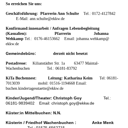
So erreichen Sie uns:
Geschäftsführung: Pfarrerin Ann Schulte
Tel.: 0172-4127842
E-Mail: ann.schulte@ekkw.de
Konfirmand:innenarbeit / Anfragen Lebensbegleitung
(Kasualien): Pfarrerin
Johanna
Wehkamp
Tel.: 0176-46153662
Email:
johanna.wehkamp@
ekkw.de
Gemeindebüro:
derzeit nicht besetzt
Postadresse:
K
ilianstädter Str. 1a 63477 Maintal-
Wachenbuchen
Tel.: 06181-83792
KiTa Buchennest:
Leitung: Katharina Keim
Tel: 06181-
7013039 mobil: 01516-1194668 Email:
buchen.kindertagesstaette@ekkw.de
Kinder/Jugend/Theater: Christoph Goy
Tel.:
06181-9839402 Email: christoph.goy@ekkw.de
Küster:in Mittelbuchen: N.N.
Küsterin / Friedhof Wachenbuchen : A
nke Menk
Tel.: 01575-6562715